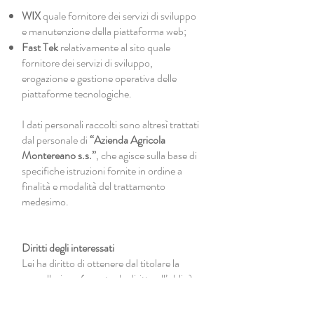
WIX
quale fornitore dei servizi di sviluppo
e manutenzione della piattaforma web;
Fast Tek
relativamente al sito quale
fornitore dei servizi di sviluppo,
erogazione e gestione operativa delle
piattaforme tecnologiche.
I dati personali raccolti sono altresì trattati
dal personale di
“Azienda Agricola
Montereano s.s.”
, che agisce sulla base di
specifiche istruzioni fornite in ordine a
finalità e modalità del trattamento
medesimo.
Diritti degli interessati
Lei ha diritto di ottenere dal titolare la
cancellazione (eventuale diritto all’oblio),
la limitazione, l’aggiornamento, la
rettificazione, la portabilità, l’opposizione